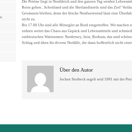
Die Petrine liegt in Norddeich und den ganzen Tag werden Lebensmitt
Reise gehen , Schottland und die Shetlandinseln sind das Ziel! Vorlä
Gewässern bleiben, denn der frische Nordwestwind lässt eine Überfah
se
nicht zu.
Bis 17.00 Uhr sind alle Mitsegler an Bord eingetroffen. Wir machen u
ordnen weiter das Chaos aus Gepäck und Lebensmitteln und schmie
ostfriesischen Wattenmeer. Norderney, Juist, Borkum, das sind schöne
Schlag und üben für diverse Notfälle, die dann hoffentlich nicht eint
Über den Autor
Jochen Storbeck segelt seid 1991 mit der Petr